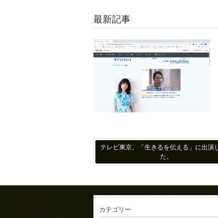
最新記事
生きるを伝える https://www.tv-
tokyo.co.jp/ikiru/movie531.html …
テレビ東京、「生きるを伝える」に出演
た。
カテゴリー