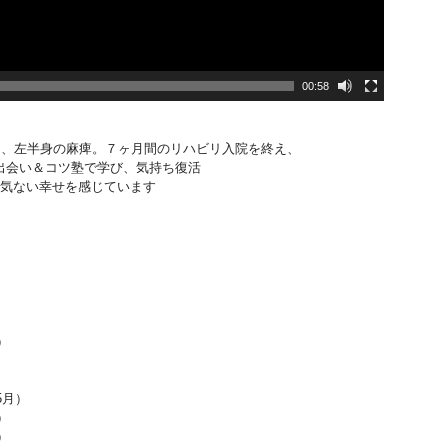
00:58
症し、左半身の麻痺。７ヶ月間のリハビリ入院を終え、
出会い＆コツ塾で学び、気持ち復活
何気ない幸せを感じています
）
5月）
）
）