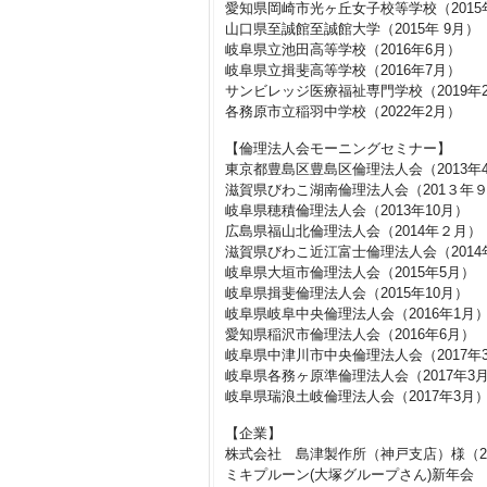
愛知県岡崎市光ヶ丘女子校等学校（2015
山口県至誠館至誠館大学（2015年 9月）
岐阜県立池田高等学校（2016年6月）
岐阜県立揖斐高等学校（2016年7月）
サンビレッジ医療福祉専門学校（2019年
各務原市立稲羽中学校（2022年2月）
【倫理法人会モーニングセミナー】
東京都豊島区豊島区倫理法人会（2013年
滋賀県びわこ湖南倫理法人会（201３年
岐阜県穂積倫理法人会（2013年10月）
広島県福山北倫理法人会（2014年２月）
滋賀県びわこ近江富士倫理法人会（2014
岐阜県大垣市倫理法人会（2015年5月）
岐阜県揖斐倫理法人会（2015年10月）
岐阜県岐阜中央倫理法人会（2016年1月
愛知県稲沢市倫理法人会（2016年6月）
岐阜県中津川市中央倫理法人会（2017年
岐阜県各務ヶ原準倫理法人会（2017年3
岐阜県瑞浪土岐倫理法人会（2017年3月
【企業】
株式会社 島津製作所（神戸支店）様（20
ミキプルーン(大塚グループさん)新年会 様